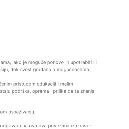
jama, iako je moguće ponovo ih upotrebiti ili
uaciju, dok svest građana o mogućnostima
čenim pristupom edukaciji i malim
staju podrška, oprema i prilika da ta znanja
kom osnaživanju.
at odgovara na ova dva povezana izazova –