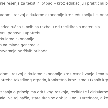
e rešenja za tekstilni otpad – kroz edukaciju i praktičnu p
padom i razvoj cirkularne ekonomije kroz edukaciju i ekono
arica ručno tkanih na razboju od recikliranih materijala.
tivnu ponovnu upotrebu.
irkularne ekonomije.
ih na mlađe generacije.
tvaranja održivih prihoda.
adom i razvoj cirkularne ekonomije kroz osnaživanje žena sa 
trebe tekstilnog otpada, konkretno kroz izradu tkanih krpa
 znanja o principima održivog razvoja, reciklaže i cirkularn
la. Na taj način, stare tkanine dobijaju novu vrednost, a že