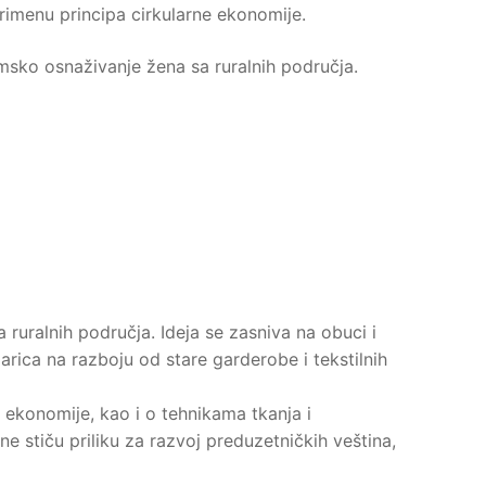
rimenu principa cirkularne ekonomije.
msko osnaživanje žena sa ruralnih područja.
ruralnih područja. Ideja se zasniva na obuci i
rica na razboju od stare garderobe i tekstilnih
e ekonomije, kao i o tehnikama tkanja i
ne stiču priliku za razvoj preduzetničkih veština,