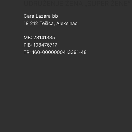
UDRUŽENJE ŽENA „SUPER ŽENE“
Cara Lazara bb
18 212 Tešica, Aleksinac
MB: 28141335
PIB: 108476717
TR: 160-0000000413391-48