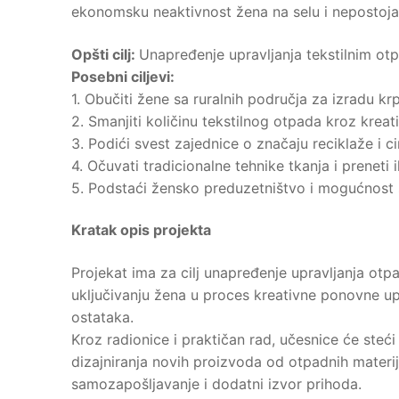
ekonomsku neaktivnost žena na selu i nepostojanj
Opšti cilj:
Unapređenje upravljanja tekstilnim ot
Posebni ciljevi:
1. Obučiti žene sa ruralnih područja za izradu krp
2. Smanjiti količinu tekstilnog otpada kroz krea
3. Podići svest zajednice o značaju reciklaže i c
4. Očuvati tradicionalne tehnike tkanja i preneti 
5. Podstaći žensko preduzetništvo i mogućnost s
Kratak opis projekta
Projekat ima za cilj unapređenje upravljanja otp
uključivanju žena u proces kreativne ponovne upo
ostataka.
Kroz radionice i praktičan rad, učesnice će steći
dizajniranja novih proizvoda od otpadnih materija
samozapošljavanje i dodatni izvor prihoda.