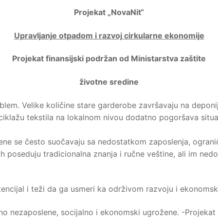
Projekat „NovaNit“
Upravljanje otpadom i razvoj cirkularne ekonomije
Projekat finansijski podržan od Ministarstva zaštite
životne sredine
oblem. Velike količine stare garderobe završavaju na deponi
reciklažu tekstila na lokalnom nivou dodatno pogoršava sit
žene se često suočavaju sa nedostatkom zaposlenja, ograni
poseduju tradicionalna znanja i ručne veštine, ali im nedo
encijal i teži da ga usmeri ka održivom razvoju i ekonoms
ebno nezaposlene, socijalno i ekonomski ugrožene. -Projek