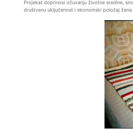
Projekat doprinosi očuvanju životne sredine, sma
društvenu uključenost i ekonomski položaj žena