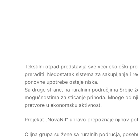
Tekstilni otpad predstavlja sve veći ekološki pr
preraditi. Nedostatak sistema za sakupljanje i 
ponovne upotrebe ostaje niska.
Sa druge strane, na ruralnim područjima Srbije 
mogućnostima za sticanje prihoda. Mnoge od njih 
pretvore u ekonomsku aktivnost.
Projekat „NovaNit“ upravo prepoznaje njihov pot
Ciljna grupa su žene sa ruralnih područja, pos