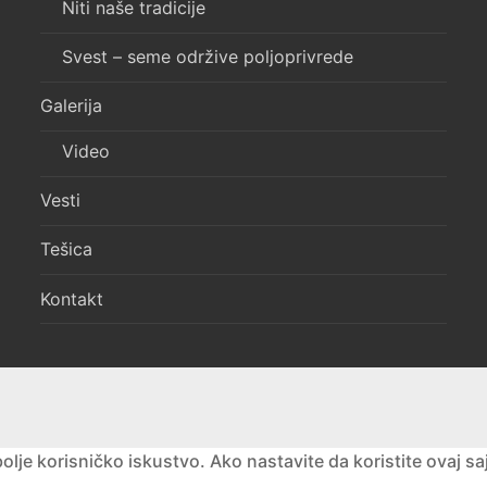
Niti naše tradicije
Svest – seme održive poljoprivrede
Galerija
Video
Vesti
Tešica
Kontakt
lje korisničko iskustvo. Ako nastavite da koristite ovaj sa