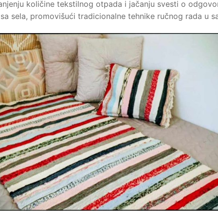
njenju količine tekstilnog otpada i jačanju svesti o odgov
 sa sela, promovišući tradicionalne tehnike ručnog rada u