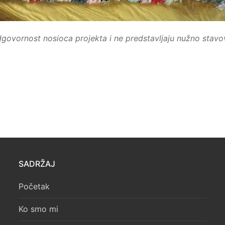
odgovornost nosioca projekta i ne predstavljaju nužno stavo
SADRŽAJ
Početak
Ko smo mi