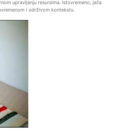
ornom upravljanju resursima. Istovremeno, jača
 savremenom i održivom kontekstu.