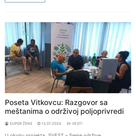
Poseta Vitkovcu: Razgovor sa
meštanima o održivoj poljoprivredi
SUPER ŽENE
13.07.2026.
VESTI
U okviru projekta „SVEST – Seme održive