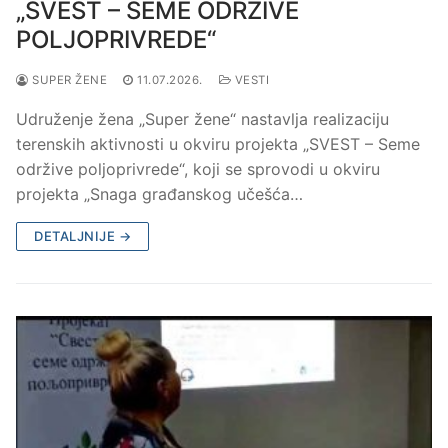
„SVEST – SEME ODRŽIVE
POLJOPRIVREDE“
SUPER ŽENE
11.07.2026.
VESTI
Udruženje žena „Super žene“ nastavlja realizaciju
terenskih aktivnosti u okviru projekta „SVEST – Seme
održive poljoprivrede“, koji se sprovodi u okviru
projekta „Snaga građanskog učešća…
DETALJNIJE →