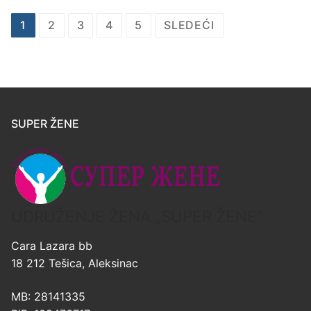
1
2
3
4
5
SLEDEĆI
SUPER ŽENE
UDRUŽENJE ŽENA „SUPER ŽENE“
Cara Lazara bb
18 212 Tešica, Aleksinac
MB: 28141335