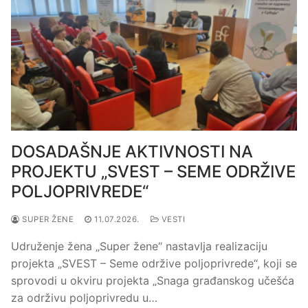
DOSADAŠNJE AKTIVNOSTI NA
PROJEKTU „SVEST – SEME ODRŽIVE
POLJOPRIVREDE“
SUPER ŽENE
11.07.2026.
VESTI
Udruženje žena „Super žene“ nastavlja realizaciju
projekta „SVEST – Seme održive poljoprivrede“, koji se
sprovodi u okviru projekta „Snaga građanskog učešća
za održivu poljoprivredu u…