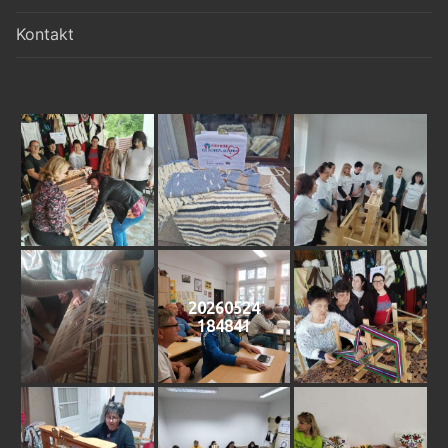
Kontakt
20260524
184841