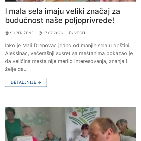
I mala sela imaju veliki značaj za
budućnost naše poljoprivrede!
SUPER ŽENE
17.07.2026.
VESTI
Iako je Mali Drenovac jedno od manjih sela u opštini
Aleksinac, večerašnji susret sa meštanima pokazao je
da veličina mesta nije merilo interesovanja, znanja i
želje da…
DETALJNIJE →