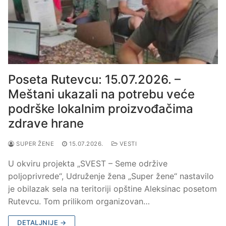
Poseta Rutevcu: 15.07.2026. –
Meštani ukazali na potrebu veće
podrške lokalnim proizvođačima
zdrave hrane
SUPER ŽENE
15.07.2026.
VESTI
U okviru projekta „SVEST – Seme održive
poljoprivrede“, Udruženje žena „Super žene“ nastavilo
je obilazak sela na teritoriji opštine Aleksinac posetom
Rutevcu. Tom prilikom organizovan…
DETALJNIJE →