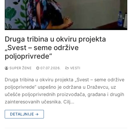
Druga tribina u okviru projekta
„Svest – seme održive
poljoprivrede“
SUPER ŽENE
07.07.2026.
VESTI
Druga tribina u okviru projekta „Svest – seme održive
poljoprivrede“ uspešno je održana u Draževcu, uz
učešće poljoprivrednih proizvođača, građana i drugih
zainteresovanih učesnika. Cilj…
DETALJNIJE →