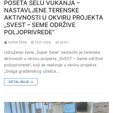
POSETA SELU VUKANJA –
NASTAVLJENE TERENSKE
AKTIVNOSTI U OKVIRU PROJEKTA
„SVEST – SEME ODRŽIVE
POLJOPRIVREDE“
SUPER ŽENE
13.07.2026.
VESTI
Udruženje žena „Super žene“ nastavilo je terenske
aktivnosti u okviru projekta „SVEST – Seme održive
poljoprivrede“, koji se realizuje u okviru projekta
„Snaga građanskog učešća…
DETALJNIJE →