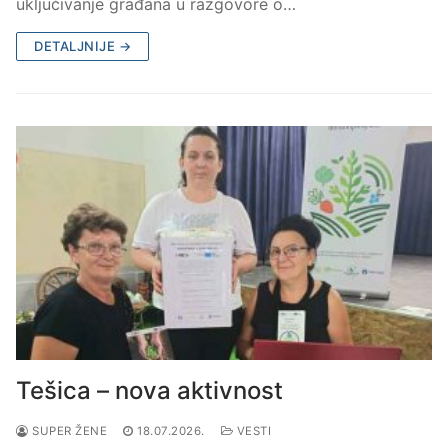
uključivanje građana u razgovore o…
DETALJNIJE →
Tešica – nova aktivnost
SUPER ŽENE
18.07.2026.
VESTI