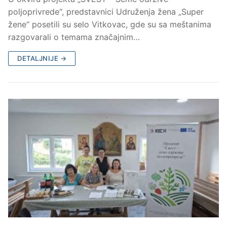
poljoprivrede“, predstavnici Udruženja žena „Super
žene“ posetili su selo Vitkovac, gde su sa meštanima
razgovarali o temama značajnim…
DETALJNIJE →