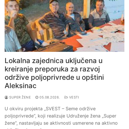
Lokalna zajednica uključena u
kreiranje preporuka za razvoj
održive poljoprivrede u opštini
Aleksinac
SUPER ŽENE
05.08.2026.
VESTI
U okviru projekta „SVEST – Seme održive
poljoprivrede“, koji realizuje Udruženje žena „Super
žene“, nastavljaju se aktivnosti usmerene na aktivno