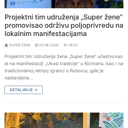
Projektni tim udruženja „Super žene”
promovisao održivu poljoprivredu na
lokalnim manifestacijama
SUPER ŽENE
05.08.2026.
VESTI
Projektni tim Udruženja žena „Super žene” učestvovao
je na manifestaciji „Ukusi tradicije” u Kormanu, kao i na
tradicionalnoj letnjoj igranci u Rutevcu, gde je
nastavljena…
DETALJNIJE →