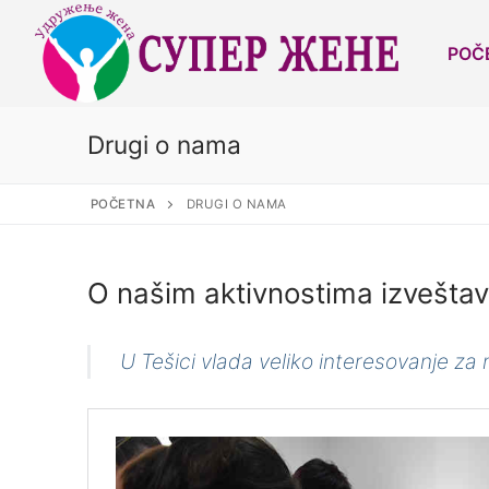
POČ
Drugi o nama
POČETNA
DRUGI O NAMA
O našim aktivnostima izveštav
U Tešici vlada veliko interesovanje za 