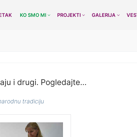
ETAK
KO SMO MI
PROJEKTI
GALERIJA
VES
aju i drugi. Pogledajte…
narodnu tradiciju