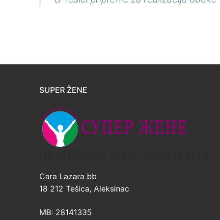
SUPER ŽENE
UDRUŽENJE ŽENA „SUPER ŽENE“
Cara Lazara bb
18 212 Tešica, Aleksinac
MB: 28141335