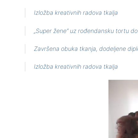
Izložba kreativnih radova tkalja
„Super žene” uz rođendansku tortu dobi
Završena obuka tkanja, dodeljene dip
Izložba kreativnih radova tkalja
Pregledač
video
zapisa