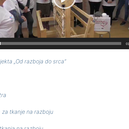
01
jekta „Od razboja do srca”
tra
za tkanje na razboju
 tkanja na razboju