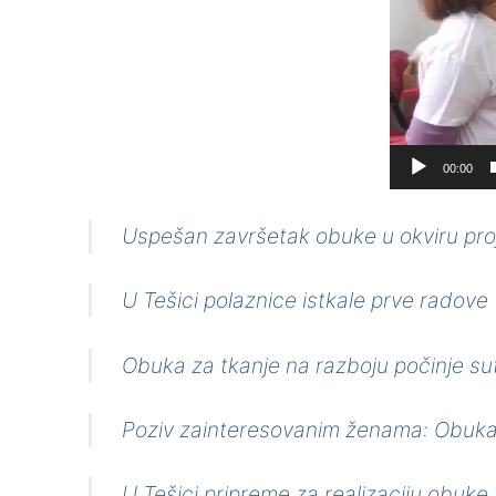
00:00
Uspešan završetak obuke u okviru pro
U Tešici polaznice istkale prve radove
Obuka za tkanje na razboju počinje su
Poziv zainteresovanim ženama: Obuka 
U Tešici pripreme za realizaciju obuke