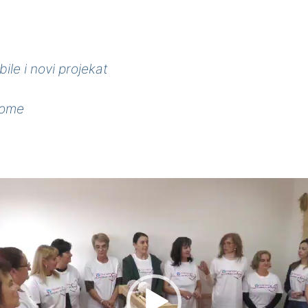
le i novi projekat
lome