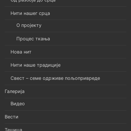
Нити нашег срца
О пројекту
Процес ткања
Нова нит
Нити наше традиције
Свест – семе одрживе пољопривреде
Галерија
Видео
Вести
Тешица