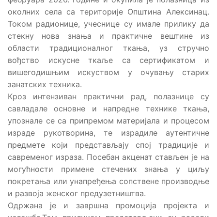
околних села са територије Општина Алексинац.
Током радионице, учеснице су имале прилику да
стекну нова знања и практичне вештине из
области традиционалног ткања, уз стручно
вођство искусне ткаље са сертификатом и
вишегодишњим искуством у очувању старих
занатских техника.
Кроз интензиван практични рад, полазнице су
савладале основне и напредне технике ткања,
упознале се са припремом материјала и процесом
израде рукотворина, те израдиле аутентичне
предмете који представљају спој традиције и
савременог израза. Посебан акценат стављен је на
могућности примене стечених знања у циљу
покретања или унапређења сопствене производње
и развоја женског предузетништва.
Одржана је и завршна промоција пројекта и