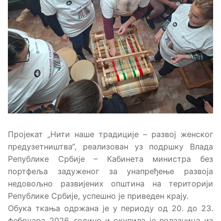
Пројекат „Нити наше традиције – развој женског
предузетништва“, реализован уз подршку Влада
Републике Србије – Кабинета министра без
портфеља задуженог за унапређење развоја
недовољно развијених општина на територији
Републике Србије, успешно је приведен крају.
Обука ткања одржана је у периоду од 20. до 23.
фебруара 2026. године и окупила је полазница из