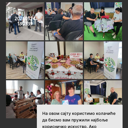
20260524
190339
На овом сајту користимо колачиће
да бисмо вам пружили најбоље
корисничко искуство. Ако