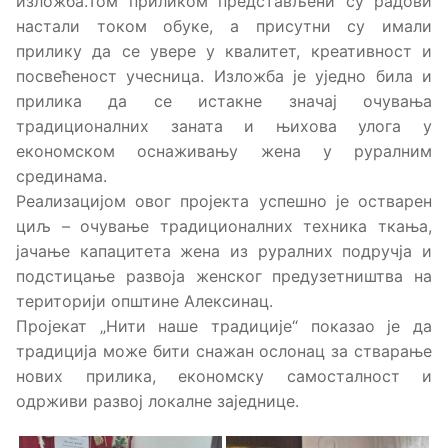
изложба.Том приликом представљени су радови
настали током обуке, а присутни су имали
прилику да се увере у квалитет, креативност и
посвећеност учесница. Изложба је уједно била и
прилика да се истакне значај очувања
традиционалних заната и њихова улога у
економском оснаживању жена у руралним
срединама.
Реализацијом овог пројекта успешно је остварен
циљ – очување традиционалних техника ткања,
јачање капацитета жена из руралних подручја и
подстицање развоја женског предузетништва на
територији општине Алексинац.
Пројекат „Нити наше традиције“ показао је да
традиција може бити снажан ослонац за стварање
нових прилика, економску самосталност и
одрживи развој локалне заједнице.