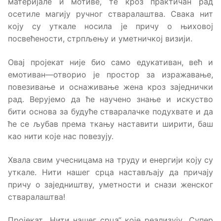
материјале и мотиве, те кроз практичан рад
осетиле магију ручног стваралаштва. Свака нит
коју су уткале носила је причу о њиховој
посвећености, стрпљењу и уметничкој визији.
Овај пројекат није био само едукативан, већ и
емотиван—отворио је простор за изражавање,
повезивање и оснаживање жена кроз заједнички
рад. Верујемо да ће научено знање и искуство
бити основа за будуће стваралачке подухвате и да
ће се љубав према ткању наставити ширити, баш
као нити које нас повезују.
Хвала свим учесницама на труду и енергији коју су
уткале. Нити нашег срца настављају да причају
причу о заједништву, уметности и снази женског
стваралаштва!
Пројекат „Нити нашег срца“ које реализују „Супер