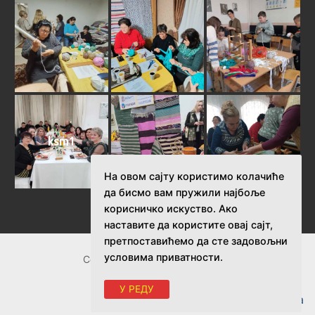
ksm1
На овом сајту користимо колачиће
да бисмо вам пружили најбоље
корисничко искуство. Ако
наставите да користите овај сајт,
претпоставићемо да сте задовољни
условима приватности.
Copyright © 2026 СУПЕР ЖЕНЕ
У РЕДУ
Израда сајта и хостинг:
Hosting-Srbija