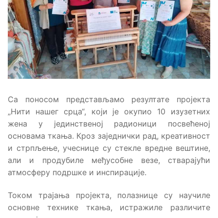
Са поносом представљамо резултате пројекта
„Нити нашег срца“, који је окупио 10 изузетних
жена у јединственој радионици посвећеној
основама ткања. Кроз заједнички рад, креативност
и стрпљење, учеснице су стекле вредне вештине,
али и продубиле међусобне везе, стварајући
атмосферу подршке и инспирације.
Током трајања пројекта, полазнице су научиле
основне технике ткања, истражиле различите