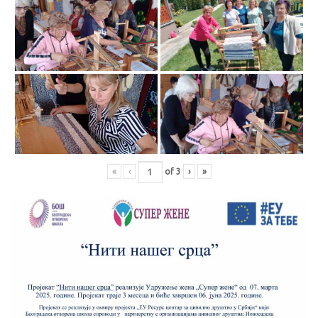
«
‹
of
3
›
»