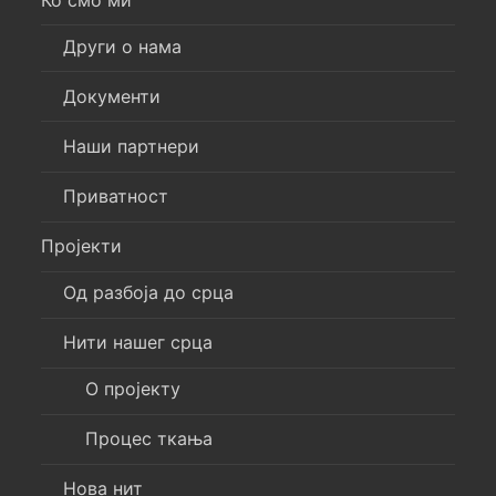
Други о нама
Документи
Наши партнери
Приватност
Пројекти
Од разбоја до срца
Нити нашег срца
О пројекту
Процес ткања
Нова нит