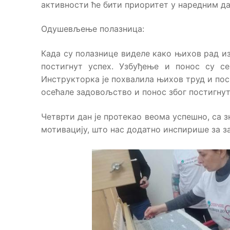
активности ће бити приоритет у наредним д
Одушевљење полазница:
Када су полазнице виделе како њихов рад из
постигнут успех. Узбуђење и понос су с
Инструкторка је похвалила њихов труд и пос
осећале задовољство и понос због постигнут
Четврти дан је протекао веома успешно, са 
мотивацију, што нас додатно инспирише за з