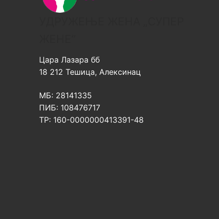
УДРУЖЕЊЕ ЖЕНА „СУПЕР
ЖЕНЕ“
Цара Лазара бб
18 212 Тешица, Алексинац
МБ: 28141335
ПИБ: 108476717
ТР: 160-0000000413391-48