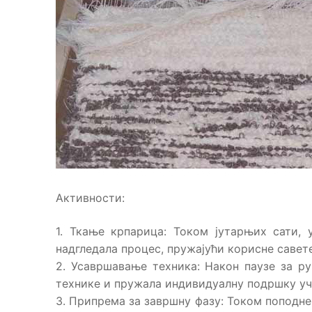
Активности:
1. Ткање крпарица: Током јутарњих сати,
надгледала процес, пружајући корисне савете
2. Усавршавање техника: Након паузе за р
технике и пружала индивидуалну подршку уч
3. Припрема за завршну фазу: Током поподнев