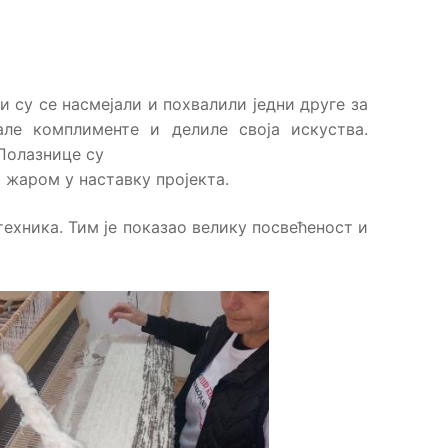
 су се насмејали и похвалили једни друге за
ле комплименте и делиле своја искуства.
 Полазнице су
 жаром у наставку пројекта.
ехника. Тим је показао велику посвећеност и