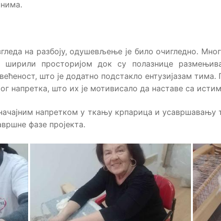
анима.
гледа на разбоју, одушевљење је било очигледно. Многи
е ширили просторијом док су полазнице размењива
већеност, што је додатно подстакло ентузијазам тима.
ог напретка, што их је мотивисало да наставе са истим
значајним напретком у ткању крпарица и усавршавању т
авршне фазе пројекта.