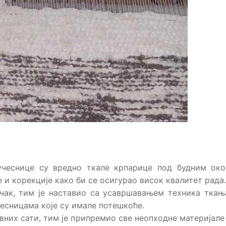
 учеснице су вредно ткале крпарице под будним ок
 и корекције како би се осигурао висок квалитет рада.
учак, тим је наставио са усавршавањем техника ткањ
есницама које су имале потешкоће.
них сати, тим је припремио све неопходне материјале 