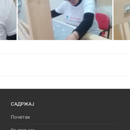
САДРЖАЈ
Почетак
Ко смо ми