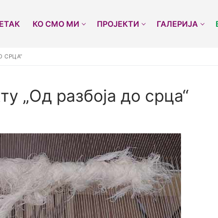
ЕТАК
КО СМО МИ
ПРОЈЕКТИ
ГАЛЕРИЈА
О СРЦА“
ту „Од разбоја до срца“