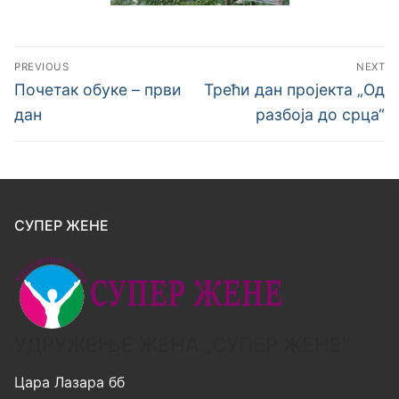
PREVIOUS
NEXT
Почетак обуке – први
Трећи дан пројекта „Од
дан
разбоја до срца“
СУПЕР ЖЕНЕ
УДРУЖЕЊЕ ЖЕНА „СУПЕР ЖЕНЕ“
Цара Лазара бб