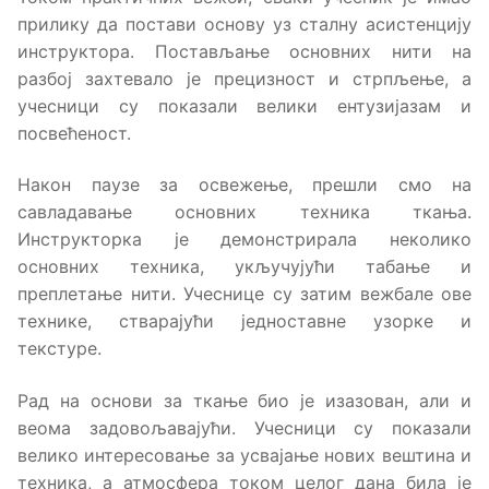
прилику да постави основу уз сталну асистенцију
инструктора. Постављање основних нити на
разбој захтевало је прецизност и стрпљење, а
учесници су показали велики ентузијазам и
посвећеност.
Након паузе за освежење, прешли смо на
савладавање основних техника ткања.
Инструкторка је демонстрирала неколико
основних техника, укључујући табање и
преплетање нити. Учеснице су затим вежбале ове
технике, стварајући једноставне узорке и
текстуре.
Рад на основи за ткање био је изазован, али и
веома задовољавајући. Учесници су показали
велико интересовање за усвајање нових вештина и
техника, а атмосфера током целог дана била је