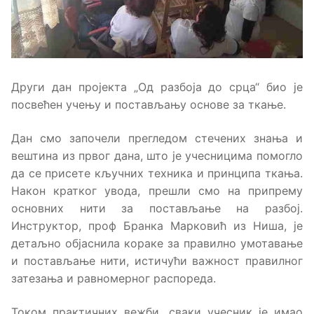
Други дан пројекта „Од разбоја до срца“ био је
посвећен учењу и постављању основе за ткање.
Дан смо започели прегледом стечених знања и
вештина из првог дана, што је учесницима помогло
да се присете кључних техника и принципа ткања.
Након кратког увода, прешли смо на припрему
основних нити за постављање на разбој.
Инструктор, проф Бранка Марковић из Ниша, је
детаљно објаснила кораке за правилно умотавање
и постављање нити, истичући важност правилног
затезања и равномерног распореда.
Током практичних вежби, сваки учесник је имао