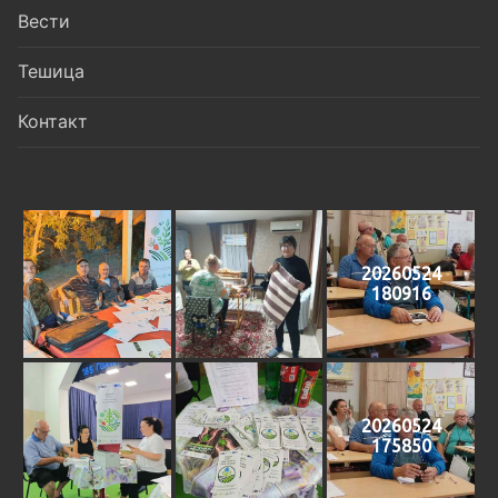
Вести
Тешица
Контакт
20260524
180916
20260524
175850