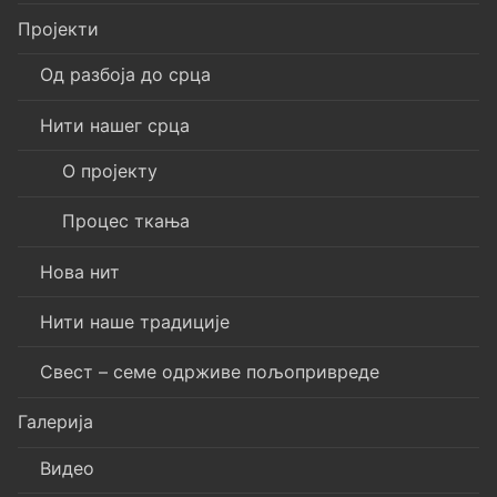
Пројекти
Од разбоја до срца
Нити нашег срца
О пројекту
Процес ткања
Нова нит
Нити наше традиције
Свест – семе одрживе пољопривреде
Галерија
Видео