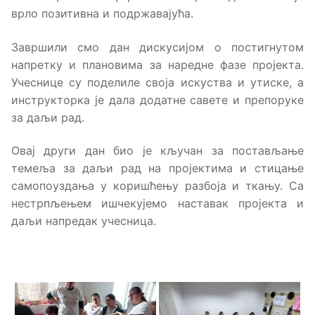
врло позитивна и подржавајућа.
Завршили смо дан дискусијом о постигнутом
напретку и плановима за наредне фазе пројекта.
Учеснице су поделиле своја искуства и утиске, а
инструкторка је дала додатне савете и препоруке
за даљи рад.
Овај други дан био је кључан за постављање
темеља за даљи рад на пројектима и стицање
самопоуздања у коришћењу разбоја и ткању. Са
нестрпљењем ишчекујемо наставак пројекта и
даљи напредак учесница.